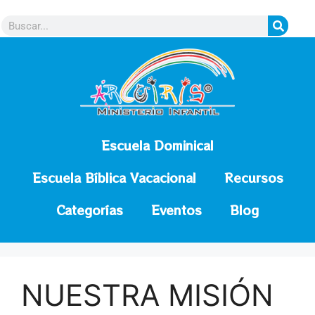
contenido
Escuela Dominical
Escuela Bíblica Vacacional
Recursos
Categorías
Eventos
Blog
NUESTRA MISIÓN