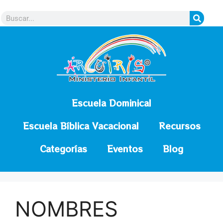
contenido
Escuela Dominical
Escuela Bíblica Vacacional
Recursos
Categorías
Eventos
Blog
NOMBRES