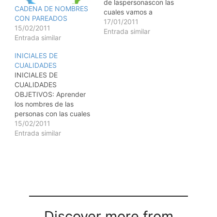
de laspersonascon las
CADENA DE NOMBRES
cuales vamos a
CON PAREADOS
compartir un rato de
17/01/2011
15/02/2011
diversin mediante el
Entrada similar
Entrada similar
juego. Con esta tcnica
buscamos: - Facilitar una
INICIALES DE
comunicacin
CUALIDADES
participativa. - Estimular
INICIALES DE
un ambiente distendido.
CUALIDADES
- Conocerse los nombres
OBJETIVOS: Aprender
entre los integrantes del
los nombres de las
juego. PARTICIPANTES:
personas con las cuales
Todo tipo de grupos
vamos a compartir un
15/02/2011
pero…
rato de juego. Con esta
Entrada similar
tcnica buscamos: -
Facilitar una
comunicacin
participativa. - Estimular
un ambiente distendido.
- Conocerse los nombres
entre los participantes.
PARTICIPANTES: Todo
Discover more from