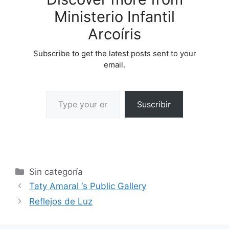
tipo de grupos desde los
Ministerio Infantil
mas…
Arcoíris
Subscribe to get the latest posts sent to your
email.
Suscribir
Sin categoría
Taty Amaral ‘s Public Gallery
Reflejos de Luz