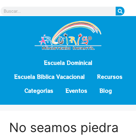
contenido
Escuela Dominical
Escuela Bíblica Vacacional
Recursos
Categorías
Eventos
Blog
No seamos piedra