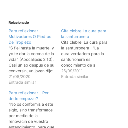
Relacionado
Para reflexionar…
Cita clebre:La cura para
Motivadores O Piedras
la santurronera
De Tropiezo
Cita clebre: La cura para
"S fiel hasta la muerte, y
la santurronera "La
yo te dar la corona de la
cura verdadera para la
vida" (Apocalipsis 2:10).
santurronera es
Casi un ao despus de su
conocimiento de s
conversin, un joven dijo:
mismo. Una vez que los
26/09/2011
"Mi mayor dificultad en
21/08/2020
ojos de nuestro
Entrada similar
estos meses no fue la
Entrada similar
entendimiento son
insistencia de mis viejos
abiertos por el Espíritu,
Para reflexionar… Por
amigos del mundo, sino
no hablaremos ms de
dnde empezar?
los cristianos incrdulos
nuestra propia santidad.
"No os conformis a este
que esperaban que yo…
Una vez que veamos lo
siglo, sino transformaos
que hay en nuestros
por medio de la
propios corazones,…
renovacin de vuestro
entendimiento, para que