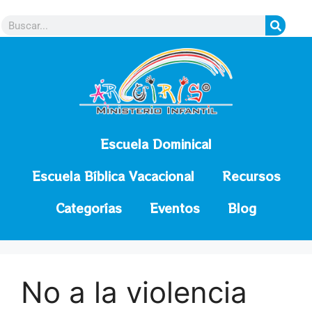
contenido
Escuela Dominical
Escuela Bíblica Vacacional
Recursos
Categorías
Eventos
Blog
No a la violencia