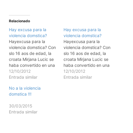
Relacionado
Hay excusa para la
Hay excusa para la
violencia domstica?
violencia domstica?
Hayexcusa para la
Hayexcusa para la
violencia domstica? Con
violencia domstica? Con
slo 16 aos de edad, la
slo 16 aos de edad, la
croata Mirjana Lucic se
croata Mirjana Lucic se
haba convertido en una
haba convertido en una
tenista de renombre
12/10/2012
tenista de renombre
12/10/2012
mundial. Ya estaba en el
Entrada similar
mundial. Ya estaba en el
Entrada similar
50 puesto del escalafn
50 puesto del escalafn
No a la violencia
femeniño. Luego de
femeniño. Luego de
domstica !!!
jugar el Abierto de
jugar el Abierto de
Estados Unidos, decidi
Estados Unidos, decidi
30/03/2015
solicitar asilo para ella,
solicitar asilo para ella,
Entrada similar
su madre y sus…
su madre y sus…