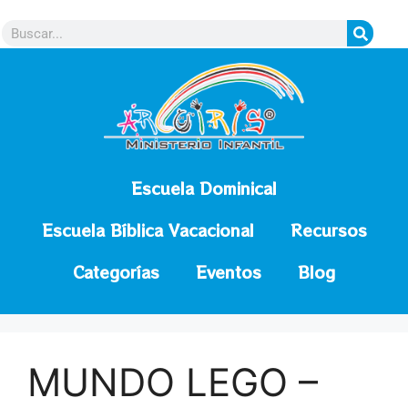
contenido
Escuela Dominical
Escuela Bíblica Vacacional
Recursos
Categorías
Eventos
Blog
MUNDO LEGO –