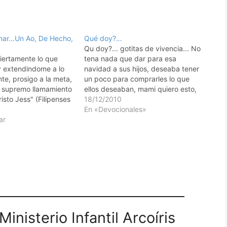
onar…Un Ao, De Hecho,
Qué doy?…
Qu doy?... gotitas de vivencia... No
iertamente lo que
tena nada que dar para esa
y extendindome a lo
navidad a sus hijos, deseaba tener
te, prosigo a la meta,
un poco para comprarles lo que
l supremo llamamiento
ellos deseaban, mami quiero esto,
isto Jess" (Filipenses
mami quiero aquello, mami pods
18/12/2010
 acerca el ao nuevo.
comprarme esa mueca bebe...la
En «Devocionales»
s de l? Cmo sern
ar
madre deseaba tener para
itudes en este nuevo
poderselos comprar... En su interior
s moldearnos como…
su preocupacin por…
inisterio Infantil Arcoíris