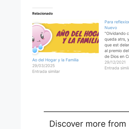
Relacionado
Para reflexi
Nuevo
"Olvidando c
queda atrs, 
que est delan
al premio de
de Dios en Cr
Ao del Hogar y la Familia
3:13, 14). Se
29/12/2021
29/03/2025
Qu esperamo
Entrada simil
Entrada similar
nuestras act
ao? Podemo
Discover more from M