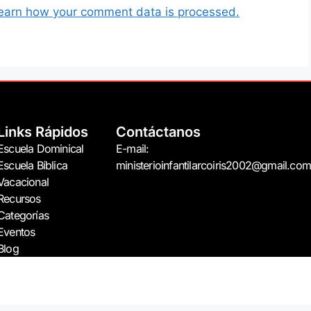
earn how your comment data is processed.
Links Rápidos
Contáctanos
Escuela Dominical
E-mail:
Escuela Bíblica
ministerioinfantilarcoiris2002@gmail.com
Vacacional
Recursos
Categorías
Eventos
Blog