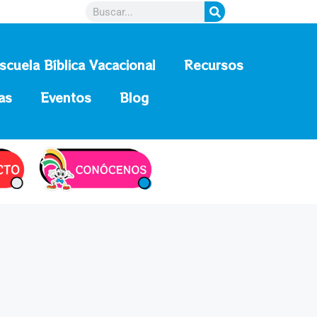
scuela Bíblica Vacacional
Recursos
as
Eventos
Blog