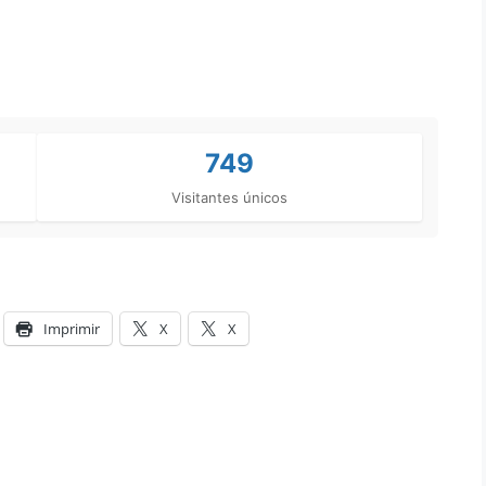
749
Visitantes únicos
Imprimir
X
X