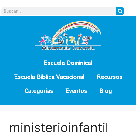
contenido
Escuela Dominical
Escuela Bíblica Vacacional
Recursos
Categorías
Eventos
Blog
ministerioinfantil