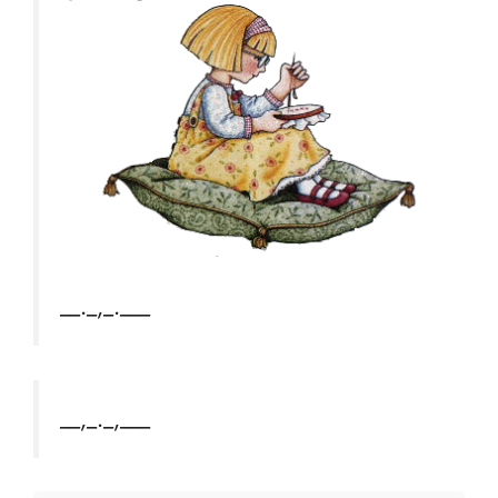
__._,_.___
__,_._,___