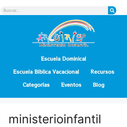
contenido
Escuela Dominical
Escuela Bíblica Vacacional
Recursos
Categorías
Eventos
Blog
ministerioinfantil