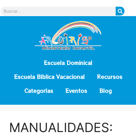
contenido
Escuela Dominical
Escuela Bíblica Vacacional
Recursos
Categorías
Eventos
Blog
MANUALIDADES: