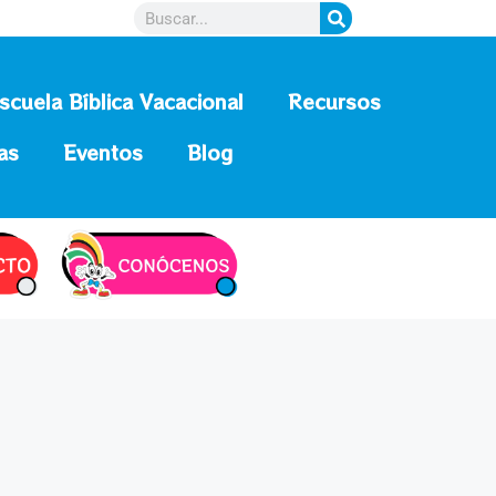
scuela Bíblica Vacacional
Recursos
as
Eventos
Blog