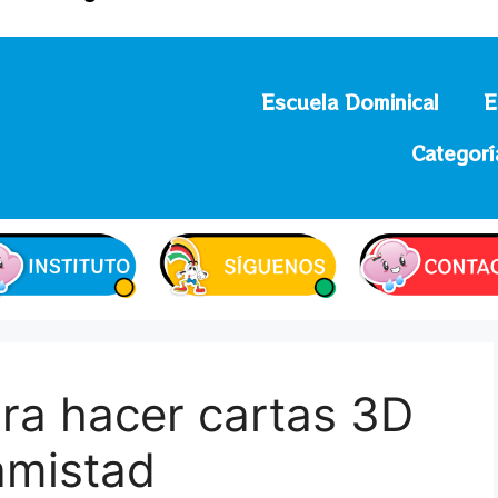
Escuela Dominical
E
Categorí
ra hacer cartas 3D
 amistad