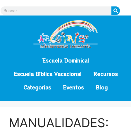
contenido
Escuela Dominical
Escuela Bíblica Vacacional
Recursos
Categorías
Eventos
Blog
MANUALIDADES: