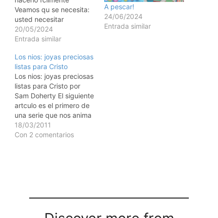
A pescar!
Veamos qu se necesita:
24/06/2024
usted necesitar
Entrada similar
marcadores de colores,
20/05/2024
cinta, goma de pegar,
Entrada similar
hilo de pescar, papel
Los nios: joyas preciosas
marrn, tijeras y una caja
listas para Cristo
de galletas con forma de
Los nios: joyas preciosas
animales para cada nio.
listas para Cristo por
Corte cinco trozos de
Sam Doherty El siguiente
hilo de pescar, de
artculo es el primero de
veinticinco centmetros…
una serie que nos anima
a poner nuestra atencin
18/03/2011
en unos seres
Con 2 comentarios
maravillosos creados por
Dios: los nios. Muchas
personas inician un
ministerio para nios
porque han sentido en
su corazn el llamado,…