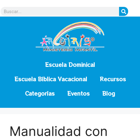
contenido
Escuela Dominical
Escuela Bíblica Vacacional
Recursos
Categorías
Eventos
Blog
Manualidad con