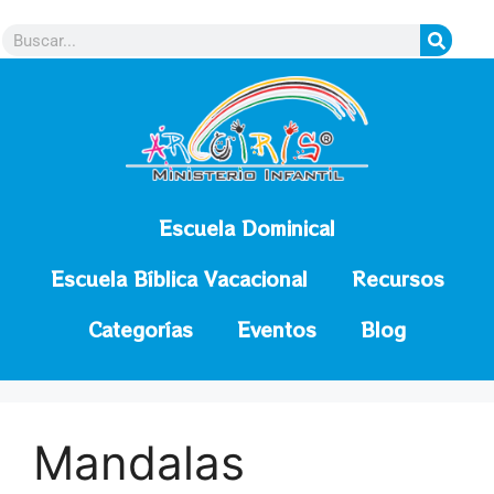
contenido
Escuela Dominical
Escuela Bíblica Vacacional
Recursos
Categorías
Eventos
Blog
Mandalas