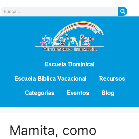
contenido
Escuela Dominical
Escuela Bíblica Vacacional
Recursos
Categorías
Eventos
Blog
Mamita, como