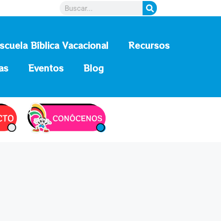
scuela Bíblica Vacacional
Recursos
as
Eventos
Blog