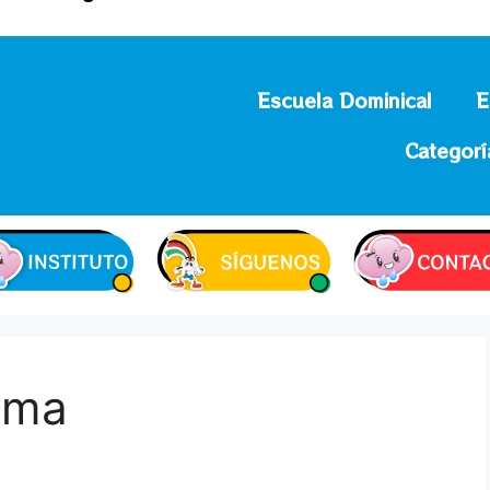
Escuela Dominical
E
Categorí
ama