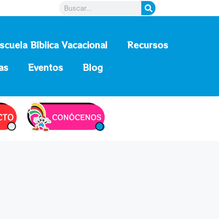
scuela Bíblica Vacacional
Recursos
as
Eventos
Blog