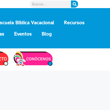
scuela Bíblica Vacacional
Recursos
as
Eventos
Blog