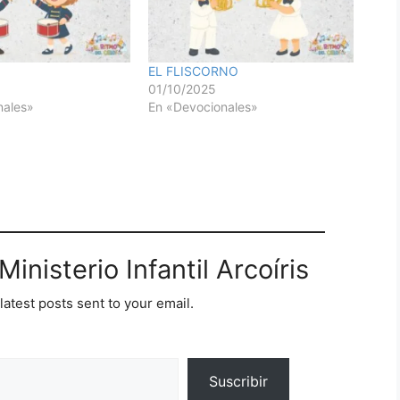
EL FLISCORNO
01/10/2025
nales»
En «Devocionales»
inisterio Infantil Arcoíris
latest posts sent to your email.
Suscribir