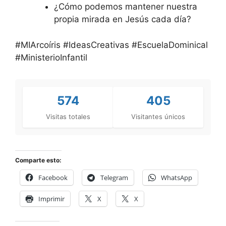
¿Cómo podemos mantener nuestra
propia mirada en Jesús cada día?
#MIArcoíris #IdeasCreativas #EscuelaDominical
#MinisterioInfantil
574
405
Visitas totales
Visitantes únicos
Comparte esto:
Facebook
Telegram
WhatsApp
Imprimir
X
X