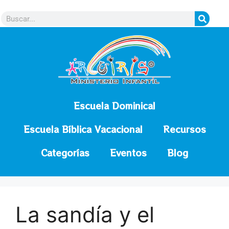
contenido
Escuela Dominical
Escuela Bíblica Vacacional
Recursos
Categorías
Eventos
Blog
La sandía y el