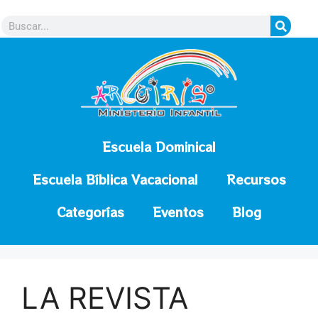
contenido
Escuela Dominical
Escuela Bíblica Vacacional
Recursos
Categorías
Eventos
Blog
LA REVISTA