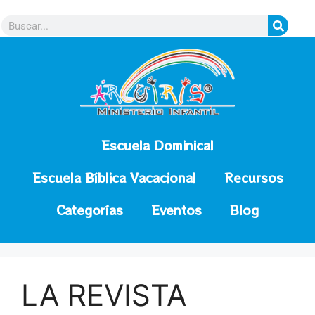
contenido
Escuela Dominical
Escuela Bíblica Vacacional
Recursos
Categorías
Eventos
Blog
LA REVISTA