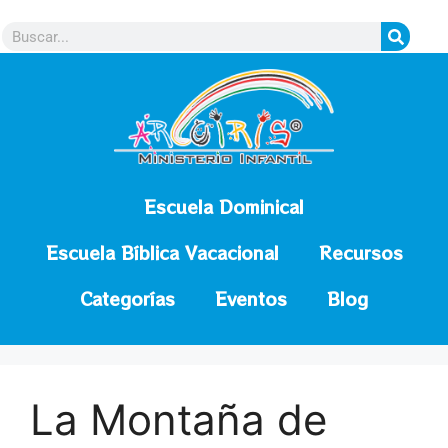
contenido
Escuela Dominical
Escuela Bíblica Vacacional
Recursos
Categorías
Eventos
Blog
La Montaña de