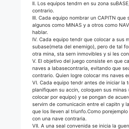
II. Los equipos tendrn en su zona suBASE,
contrario.
III. Cada equipo nombrar un CAPITN que se
algunos como MINAS y a otros como NAVES
hablar.
IV. Cada equipo tendr que colocar a sus 
subase(meta del enemigo), pero de tal 
otra mina, sta sern inmovibles y si les co
V. El objetivo del juego consiste en que 
naves a labasecontraria, evitando que se
contrario. Quien logre colocar ms naves e
VI. Cada equipo tendr antes de iniciar la
planifiquen su accin, coloquen sus minas 
colocar por equipo) y se pongan de acuerd
servirn de comunicacin entre el capitn y
que los lleven al triunfo.Como porejempl
con una nave contraria.
VII. A una seal convenida se inicia la gu