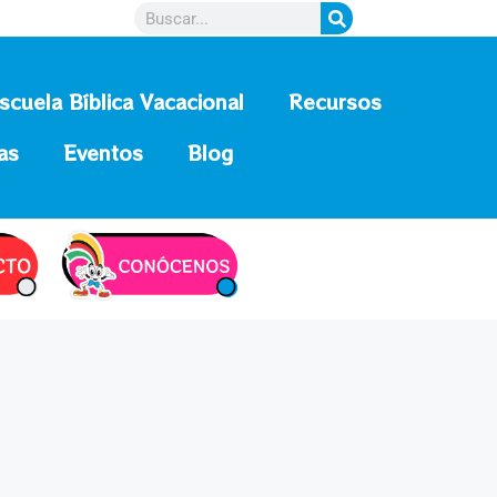
scuela Bíblica Vacacional
Recursos
as
Eventos
Blog