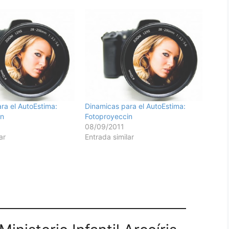
ra el AutoEstima:
Dinamicas para el AutoEstima:
in
Fotoproyeccin
08/09/2011
ar
Entrada similar