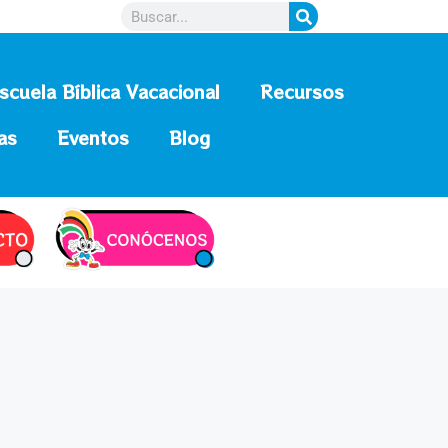
scuela Bíblica Vacacional
Recursos
as
Eventos
Blog