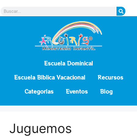
contenido
Escuela Dominical
Escuela Bíblica Vacacional
Recursos
Categorías
Eventos
Blog
Juguemos