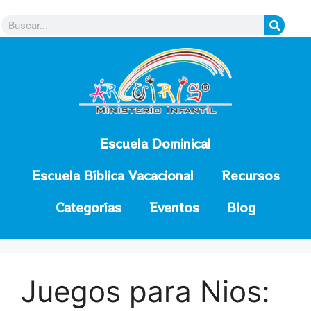
contenido
Escuela Dominical
Escuela Bíblica Vacacional
Recursos
Categorías
Eventos
Blog
Juegos para Nios: