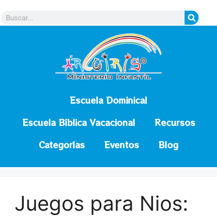
contenido
Escuela Dominical
Escuela Bíblica Vacacional
Recursos
Categorías
Eventos
Blog
Juegos para Nios: