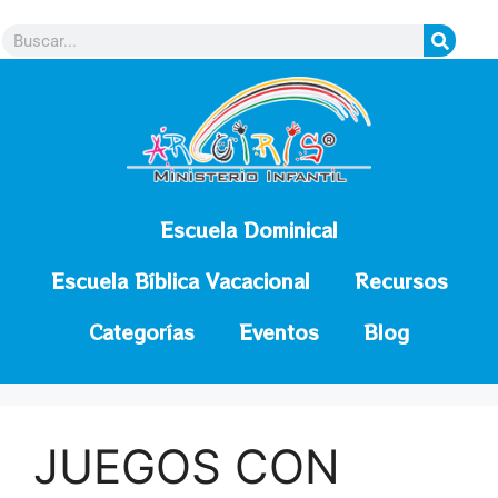
contenido
Escuela Dominical
Escuela Bíblica Vacacional
Recursos
Categorías
Eventos
Blog
JUEGOS CON