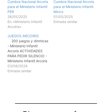
Cumbre Nacional Arcoris
Cumbre Nacional Arcoris
para el Ministerio Infantil
para el Ministerio Infantil
PER
Mxico
26/05/2025
01/05/2025
En «Ministerio Infantil
Entrada similar
Arcoíris»
JUEGOS ARCOIRIS
200 juegos y dinmicas
- Ministerio Infantil
Arcoris ACTIVIDADES
PARA PEDIR SILENCIO -
Ministerio Infantil Arcoris
COLECCIN Tcnicas y
03/06/2024
Dinmicas - Ministerio
Entrada similar
Infantil Arcoris Dinmicas
- Ministerio Infantil
Arcoris DINMICAS DE
CREATIVIDAD -
Ministerio Infantil Arcoris
EL GRAN FICHERO DE
LOS JUEGOS - Ministerio
Infantil Arcoris JUEGOS