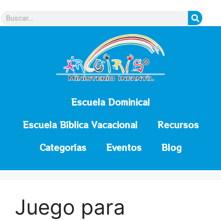
contenido
Escuela Dominical
Escuela Bíblica Vacacional
Recursos
Categorías
Eventos
Blog
Juego para