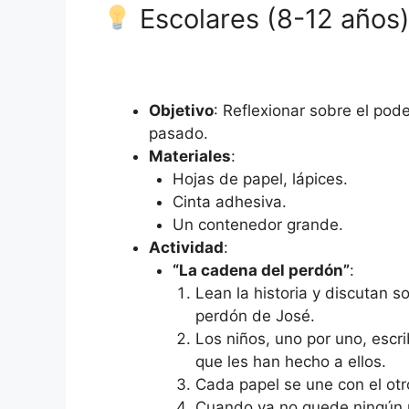
Escolares (8-12 años
Objetivo
: Reflexionar sobre el pod
pasado.
Materiales
:
Hojas de papel, lápices.
Cinta adhesiva.
Un contenedor grande.
Actividad
:
“La cadena del perdón”
:
Lean la historia y discutan s
perdón de José.
Los niños, uno por uno, escr
que les han hecho a ellos.
Cada papel se une con el ot
Cuando ya no quede ningún p