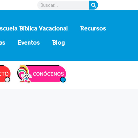
scuela Bíblica Vacacional
Recursos
as
Eventos
Blog