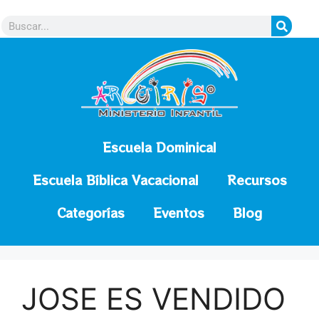
contenido
Escuela Dominical
Escuela Bíblica Vacacional
Recursos
Categorías
Eventos
Blog
JOSE ES VENDIDO