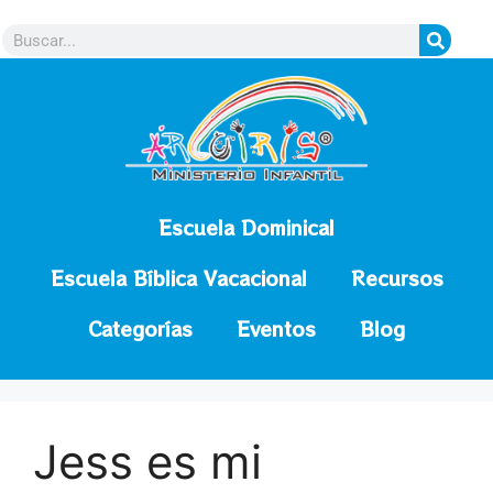
contenido
Escuela Dominical
Escuela Bíblica Vacacional
Recursos
Categorías
Eventos
Blog
Jess es mi