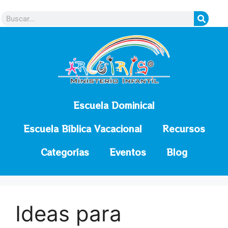
contenido
Escuela Dominical
Escuela Bíblica Vacacional
Recursos
Categorías
Eventos
Blog
Ideas para