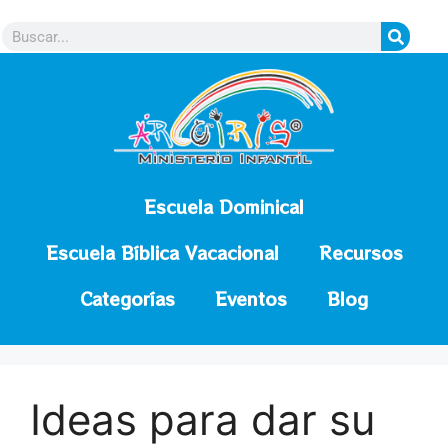
contenido
Escuela Dominical
Escuela Bíblica Vacacional
Recursos
Categorías
Eventos
Blog
Ideas para dar su