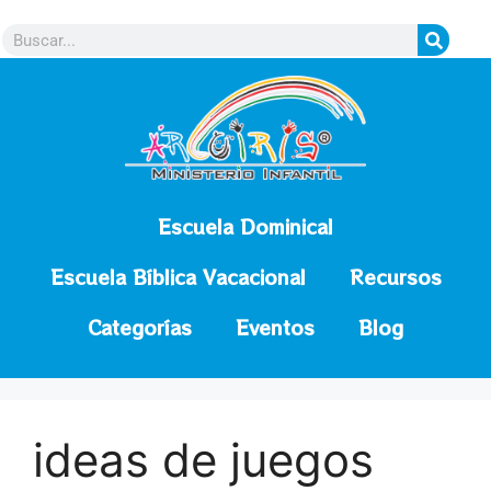
contenido
Escuela Dominical
Escuela Bíblica Vacacional
Recursos
Categorías
Eventos
Blog
ideas de juegos