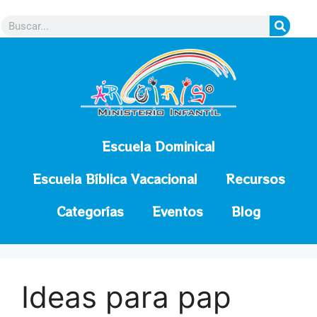
contenido
Escuela Dominical
Escuela Bíblica Vacacional
Recursos
Categorías
Eventos
Blog
Ideas para pap