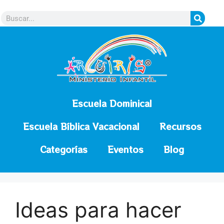
contenido
Escuela Dominical
Escuela Bíblica Vacacional
Recursos
Categorías
Eventos
Blog
Ideas para hacer