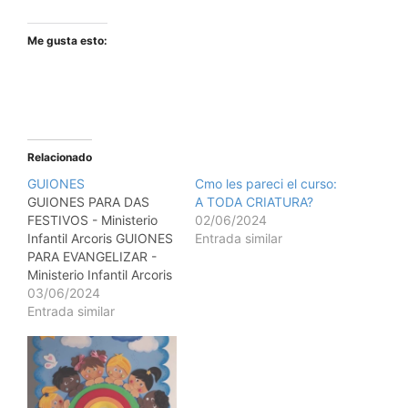
Me gusta esto:
Relacionado
GUIONES
Cmo les pareci el curso:
GUIONES PARA DAS
A TODA CRIATURA?
FESTIVOS - Ministerio
02/06/2024
Infantil Arcoris GUIONES
Entrada similar
PARA EVANGELIZAR -
Ministerio Infantil Arcoris
GUIONES PARA LA
03/06/2024
IGLESIA - Ministerio
Entrada similar
Infantil Arcoris GUIONES
PARA TEATRO -
Ministerio Infantil Arcoris
GUIONES PARA TTERES
- Ministerio Infantil