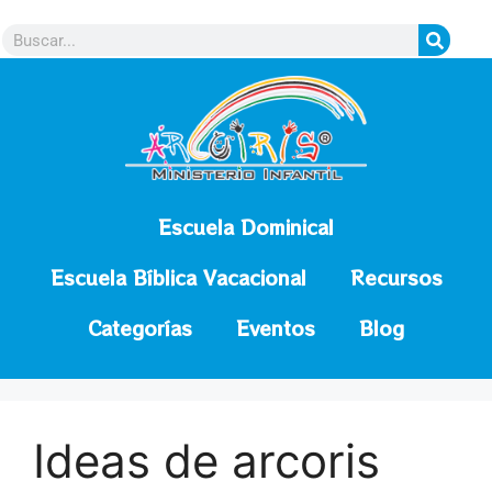
contenido
Escuela Dominical
Escuela Bíblica Vacacional
Recursos
Categorías
Eventos
Blog
Ideas de arcoris