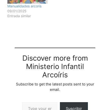
Arcoris MANUAL DE
Manualidades arcoris
MIMOS Y PANTOMIMA
09/01/2025
CRISTIANOS - Ministerio
Entrada similar
Infantil Arcoris Mini
manual de…
Discover more from
Ministerio Infantil
Arcoíris
Subscribe to get the latest posts sent to your
email.
Suscribir