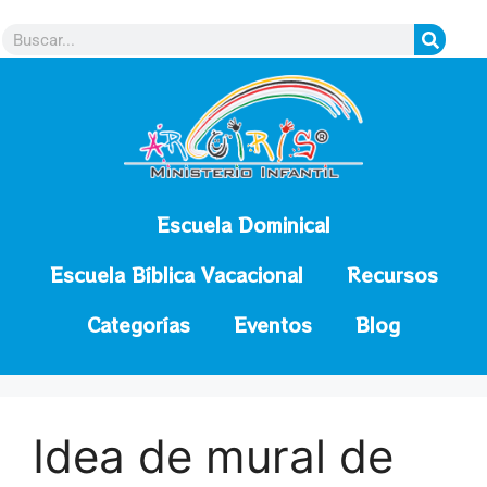
contenido
Escuela Dominical
Escuela Bíblica Vacacional
Recursos
Categorías
Eventos
Blog
Idea de mural de