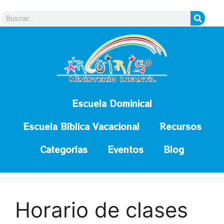
contenido
Escuela Dominical
Escuela Bíblica Vacacional
Recursos
Categorías
Eventos
Blog
Horario de clases