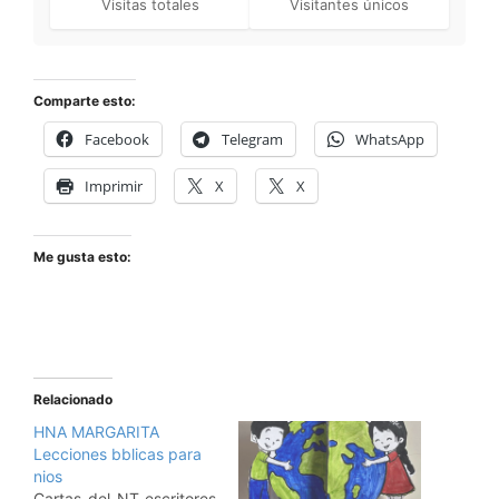
Visitas totales
Visitantes únicos
Comparte esto:
Facebook
Telegram
WhatsApp
Imprimir
X
X
Me gusta esto:
Relacionado
HNA MARGARITA
Lecciones bblicas para
nios
Cartas-del-NT-escritores