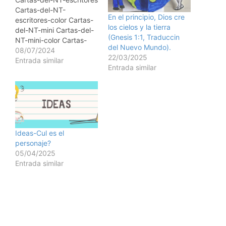
Cartas-del-NT-
En el principio, Dios cre
escritores-color Cartas-
los cielos y la tierra
del-NT-mini Cartas-del-
(Gnesis 1:1, Traduccin
NT-mini-color Cartas-
del Nuevo Mundo).
NT_hoja-1 Cartas-
08/07/2024
22/03/2025
NT_hoja-2 Cartas-
Entrada similar
Entrada similar
NT_hoja-5 Cartas-
NT_hojita-1 Cartas-
NT_hojita-3 Cartas-
NT_hojitas-5 Cartas-
NT01-color Cartas-
NT02-color1 Cartas-NT-
02-Marcador Cartas-NT-
Ideas-Cul es el
02-Marcador-color
personaje?
Cartas-NT02-Poder-de-
05/04/2025
Dios1 Cartas-NT02-
Entrada similar
Poder-de-Dios-color1 (1)
Cartas-NT02-Poder-de-
Dios-color1 Cartas-
NT03-color1 Cartas-
NT04 Cartas-NT04-
Alumno Cartas-NT04-