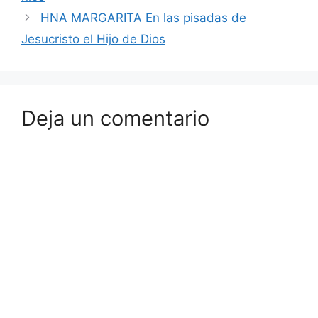
milagrosa 17-Jesus-e-
invalido 19-Hija-de-Jairo
HNA MARGARITA En las pisadas de
HdD-Versiculos-colorear-
Jesucristo el Hijo de Dios
1-al-10 HdD-Versiculos-
colorear-11-al-20 Hijo-
de-Dios_hoja-1…
Deja un comentario