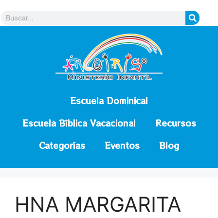
contenido
Escuela Dominical
Escuela Bíblica Vacacional
Recursos
Categorías
Eventos
Blog
HNA MARGARITA