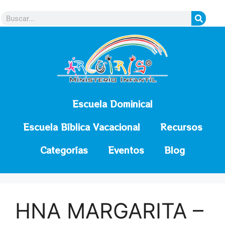
contenido
Escuela Dominical
Escuela Bíblica Vacacional
Recursos
Categorías
Eventos
Blog
HNA MARGARITA –