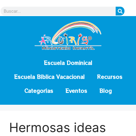
contenido
Escuela Dominical
Escuela Bíblica Vacacional
Recursos
Categorías
Eventos
Blog
Hermosas ideas