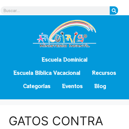
contenido
Escuela Dominical
Escuela Bíblica Vacacional
Recursos
Categorías
Eventos
Blog
GATOS CONTRA