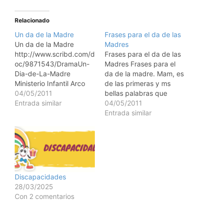
Relacionado
Un da de la Madre
Frases para el da de las
Un da de la Madre
Madres
http://www.scribd.com/d
Frases para el da de las
oc/9871543/DramaUn-
Madres Frases para el
Dia-de-La-Madre
da de la madre. Mam, es
Ministerio Infantil Arco
de las primeras y ms
Iris No somos un
04/05/2011
bellas palabras que
ministerio grande...pero
Entrada similar
aprendemos. El amor de
04/05/2011
si somos un gran
una madre es para toda
Entrada similar
ministerio As que,
la vida, ellas se merecen
hermanos mos amados,
todo porque la vida nos
estad firmes y
dieron, porque nos
constantes, creciendo
cuidaron y protegieron.
en la obra del seor
No…
siempre, sabiendo que
Discapacidades
vuestro trabajo en el
28/03/2025
seor no es en vano. 1
Con 2 comentarios
Corintios 15:58…