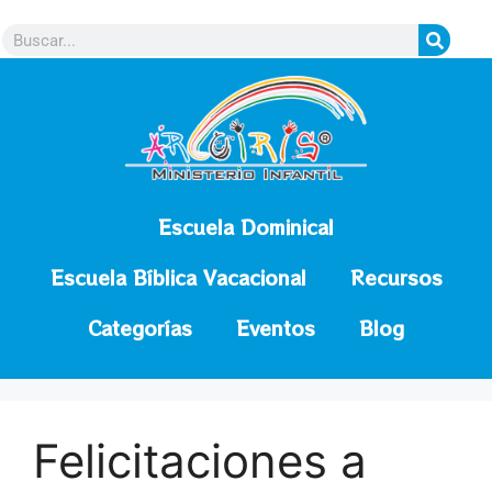
contenido
Escuela Dominical
Escuela Bíblica Vacacional
Recursos
Categorías
Eventos
Blog
Felicitaciones a