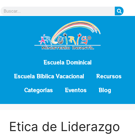
contenido
Escuela Dominical
Escuela Bíblica Vacacional
Recursos
Categorías
Eventos
Blog
Etica de Liderazgo