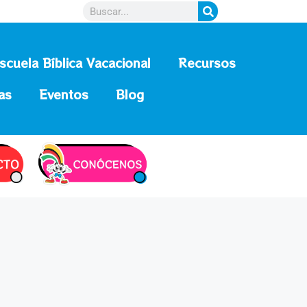
scuela Bíblica Vacacional
Recursos
as
Eventos
Blog