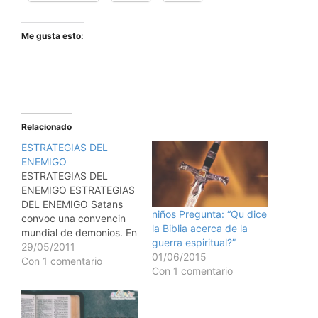
Me gusta esto:
Relacionado
ESTRATEGIAS DEL
ENEMIGO
ESTRATEGIAS DEL
ENEMIGO ESTRATEGIAS
DEL ENEMIGO Satans
niños Pregunta: “Qu dice
convoc una convencin
la Biblia acerca de la
mundial de demonios. En
guerra espiritual?”
su discurso de apertura
29/05/2011
01/06/2015
dijo: No podemos hacer
Con 1 comentario
Con 1 comentario
que los cristianos dejen
de ir a sus reuniones
espirituales. No
podemos evitar que lean