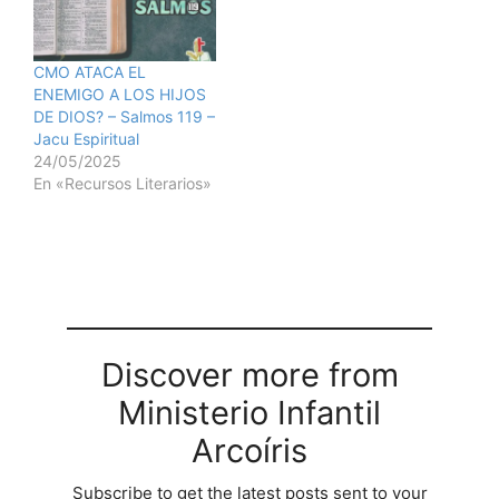
la Biblia y conozcan la
verdad. No podemos
evitar que formen una
CMO ATACA EL
relacin…
ENEMIGO A LOS HIJOS
DE DIOS? – Salmos 119 –
Jacu Espiritual
24/05/2025
En «Recursos Literarios»
Discover more from
Ministerio Infantil
Arcoíris
Subscribe to get the latest posts sent to your