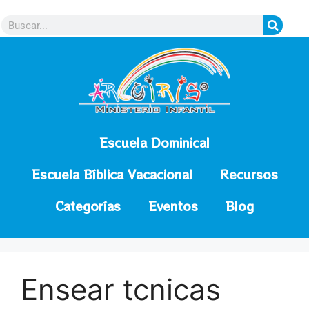
contenido
Escuela Dominical
Escuela Bíblica Vacacional
Recursos
Categorías
Eventos
Blog
Ensear tcnicas