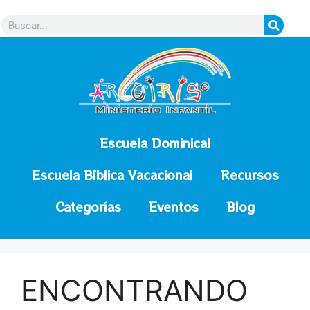
contenido
Escuela Dominical
Escuela Bíblica Vacacional
Recursos
Categorías
Eventos
Blog
ENCONTRANDO